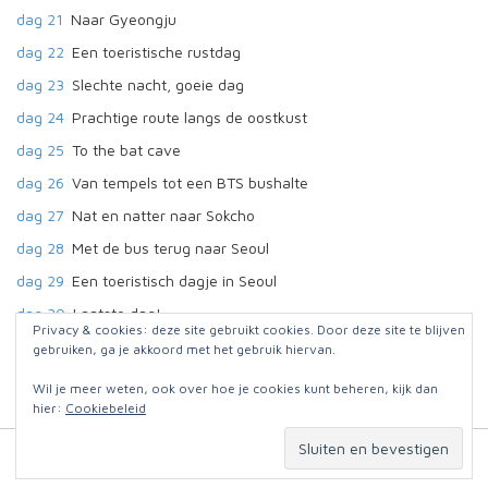
dag 21
Naar Gyeongju
dag 22
Een toeristische rustdag
dag 23
Slechte nacht, goeie dag
dag 24
Prachtige route langs de oostkust
dag 25
To the bat cave
dag 26
Van tempels tot een BTS bushalte
dag 27
Nat en natter naar Sokcho
dag 28
Met de bus terug naar Seoul
dag 29
Een toeristisch dagje in Seoul
dag 30
Laatste dag!
Privacy & cookies: deze site gebruikt cookies. Door deze site te blijven
gebruiken, ga je akkoord met het gebruik hiervan.
Wil je meer weten, ook over hoe je cookies kunt beheren, kijk dan
hier:
Cookiebeleid
© 2026
Jut en Jul op reis
. Website:
Omniafausta grafisch ontwerp