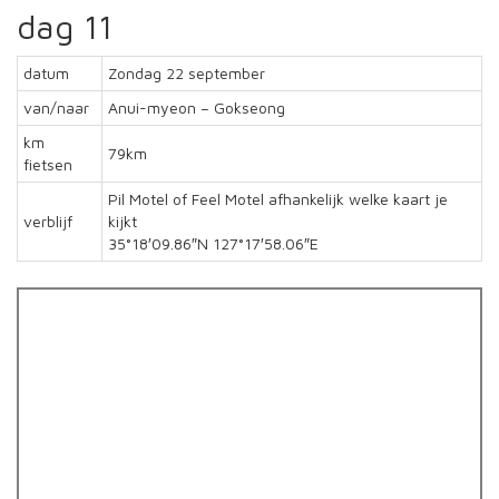
dag 11
datum
Zondag 22 september
van/naar
Anui-myeon – Gokseong
km
79km
fietsen
Pil Motel of Feel Motel afhankelijk welke kaart je
verblijf
kijkt
35°18′09.86″N 127°17′58.06″E