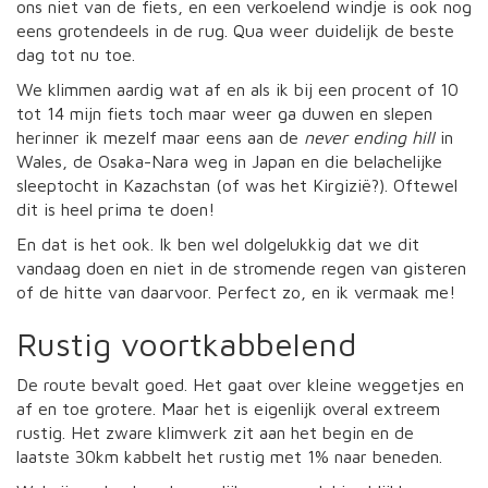
ons niet van de fiets, en een verkoelend windje is ook nog
eens grotendeels in de rug. Qua weer duidelijk de beste
dag tot nu toe.
We klimmen aardig wat af en als ik bij een procent of 10
tot 14 mijn fiets toch maar weer ga duwen en slepen
herinner ik mezelf maar eens aan de
never ending hill
in
Wales, de Osaka-Nara weg in Japan en die belachelijke
sleeptocht in Kazachstan (of was het Kirgizië?). Oftewel
dit is heel prima te doen!
En dat is het ook. Ik ben wel dolgelukkig dat we dit
vandaag doen en niet in de stromende regen van gisteren
of de hitte van daarvoor. Perfect zo, en ik vermaak me!
Rustig voortkabbelend
De route bevalt goed. Het gaat over kleine weggetjes en
af en toe grotere. Maar het is eigenlijk overal extreem
rustig. Het zware klimwerk zit aan het begin en de
laatste 30km kabbelt het rustig met 1% naar beneden.