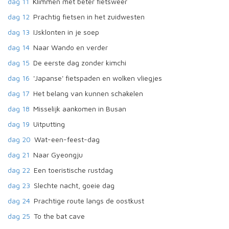
dag 11
Klimmen met beter fietsweer
dag 12
Prachtig fietsen in het zuidwesten
dag 13
IJsklonten in je soep
dag 14
Naar Wando en verder
dag 15
De eerste dag zonder kimchi
dag 16
'Japanse' fietspaden en wolken vliegjes
dag 17
Het belang van kunnen schakelen
dag 18
Misselijk aankomen in Busan
dag 19
Uitputting
dag 20
Wat-een-feest-dag
dag 21
Naar Gyeongju
dag 22
Een toeristische rustdag
dag 23
Slechte nacht, goeie dag
dag 24
Prachtige route langs de oostkust
dag 25
To the bat cave