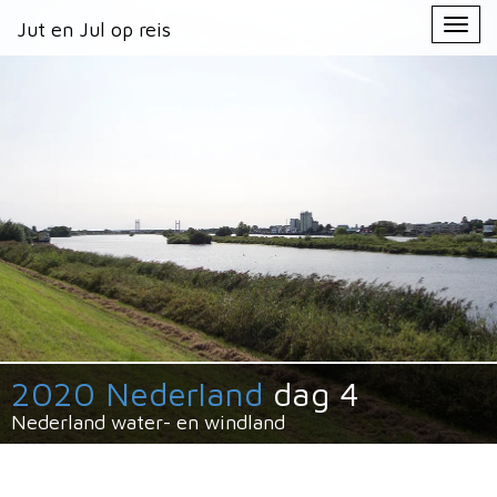
Primary
Skip
Jut en Jul op reis
Jut en Jul op reis
to
Menu
content
2020 Nederland
dag 4
Nederland water- en windland