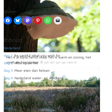
Dit delen:
Inhoud
Nederland
dag 1
Be careful what you wish for
Het is al bijna herfst maar het is warm en zonnig, het
voelt als hoogzomer.
dag 2
Hitte op de hei
dag 3
Meer eten dan fietsen
dag 4
Nederland water- en windland
dag 5
Slingeren door een afwisselend landschap
dag 6
Fietsroute gebaseerd op eetafspraken
dag 7
Even zwaaien naar de zee
dag 8
Een dag van te laat komen