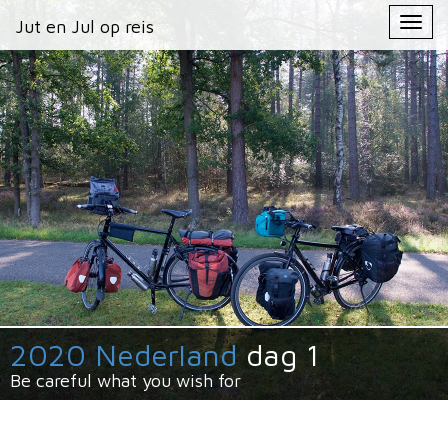
Primary
Skip
Jut en Jul op reis
Jut en Jul op reis
to
Menu
content
2020 Nederland
dag 1
Be careful what you wish for