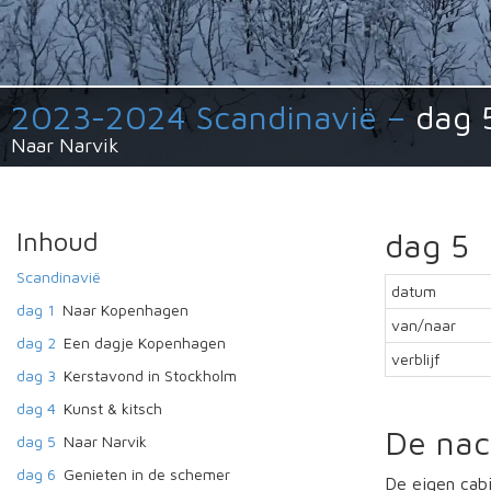
2023-2024 Scandinavië –
dag 
Naar Narvik
Inhoud
dag 5
Scandinavië
datum
dag 1
Naar Kopenhagen
van/naar
dag 2
Een dagje Kopenhagen
verblijf
dag 3
Kerstavond in Stockholm
dag 4
Kunst & kitsch
De nac
dag 5
Naar Narvik
dag 6
Genieten in de schemer
De eigen cabi