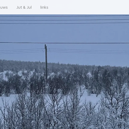
euws
Jut & Jul
links