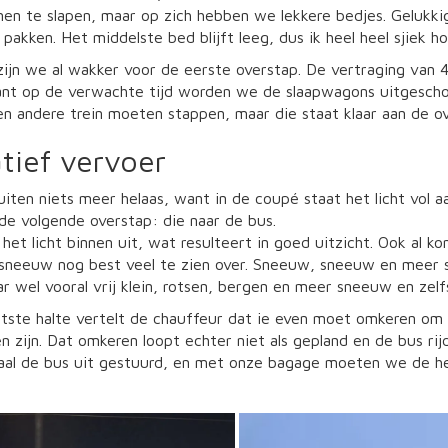
en te slapen, maar op zich hebben we lekkere bedjes. Gelukkig
pakken. Het middelste bed blijft leeg, dus ik heel heel sjiek h
zijn we al wakker voor de eerste overstap. De vertraging van 
nt op de verwachte tijd worden we de slaapwagons uitgeschopt. N
en andere trein moeten stappen, maar die staat klaar aan de ov
tief vervoer
iten niets meer helaas, want in de coupé staat het licht vol aa
 de volgende overstap: die naar de bus.
 het licht binnen uit, wat resulteert in goed uitzicht. Ook al 
 sneeuw nog best veel te zien over. Sneeuw, sneeuw en meer
 wel vooral vrij klein, rotsen, bergen en meer sneeuw en zelf
atste halte vertelt de chauffeur dat ie even moet omkeren om
n zijn. Dat omkeren loopt echter niet als gepland en de bus ri
aal de bus uit gestuurd, en met onze bagage moeten we de heu