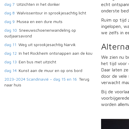
echt ontspann
dag 7
Uitzichten in het donker
onderste bed 
dag 8
Walvissentour in sprookjesachtig licht
Ruim op tijd 
dag 9
Musea en een dure muts
ingelopen, wa
dag 10
Sneeuwschoenenwandeling op
we zelfs in e
oudjaarsavond
Alterna
dag 11
Weg uit sprookjesachtig Narvik
dag 12
In het Rockheim ontsnappen aan de kou
We zien nu bu
dag 13
Een bus met uitzicht
het tijd voor
Daar laten ze
dag 14
Kunst aan de muur en op ons bord
door de vele
2023-2024 Scandinavië – dag 15 en 16
Terug
verwacht maar
naar huis
Bij de voorla
voorbijgerede
worden allem