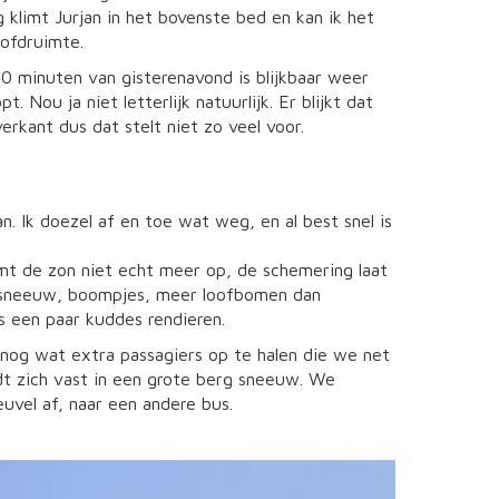
 klimt Jurjan in het bovenste bed en kan ik het
oofdruimte.
40 minuten van gisterenavond is blijkbaar weer
ou ja niet letterlijk natuurlijk. Er blijkt dat
erkant dus dat stelt niet zo veel voor.
n. Ik doezel af en toe wat weg, en al best snel is
komt de zon niet echt meer op, de schemering laat
 sneeuw, boompjes, meer loofbomen dan
s een paar kuddes rendieren.
 nog wat extra passagiers op te halen die we net
jdt zich vast in een grote berg sneeuw. We
vel af, naar een andere bus.