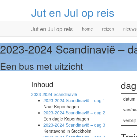
Jut en Jul op reis
Primary
Skip
Jut en Jul op reis
home
reizen
nieuws
to
Menu
content
2023-2024 Scandinavië –
d
Een bus met uitzicht
Inhoud
dag
2023-2024
Scandinavië
datum
2023-2024 Scandinavië –
dag 1
Naar Kopenhagen
van/na
2023-2024 Scandinavië –
dag 2
Een dagje Kopenhagen
verblijf
2023-2024 Scandinavië –
dag 3
Kerstavond in Stockholm
Trei