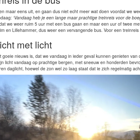
n maar eens uit, en gaan dus niet echt meer wat doen voordat we wee
ndaag:
‘Vandaag heb je een lange maar prachtige treinreis voor de boeg 
at we weer ruim 5 uur met een bus gaan en maar een uur of twee met 
m en Lillehammer, dus weer een vervangende bus. Voor een treinreis zi
icht met licht
 goeie nieuws is, dat we vandaag in ieder geval kunnen genieten van 
zijn licht vandaag op prachtige bergen, met sneeuw en honderden bev
ren daglicht, hoewel de zon wel zo laag staat dat ie zich regelmatig ac