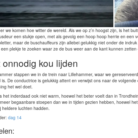
r we komen hoe witter de wereld. Als we op z’n hoogst zijn, is het buite
busdeur een stukje open, met als gevolg een hoop hoop herrie en een v
pletter, maar de buschauffeurs zijn allebei gelukkig niet onder de indr
 een plekje te zoeken waar ze de bus weer aan de kant kunnen zetten 
 onnodig kou lijden
hammer stappen we in de trein naar Lillehammer, waar we gereserveerd
is. De conductrice is gelukkig attent en verwijst ons naar de volgende 
ng het wel doet.
is het inderdaad ook niet warm, hoewel het beter voelt dan in Trondhe
r meer begaanbare stoepen dan we in tijden gezien hebben, hoewel het h
wij heldere luchten hadden.
der:
dag 14
elen: