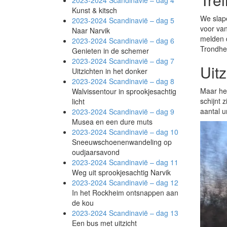
2023-2024 Scandinavië –
dag 4
Kunst & kitsch
We slape
2023-2024 Scandinavië –
dag 5
voor va
Naar Narvik
melden d
2023-2024 Scandinavië –
dag 6
Trondhei
Genieten in de schemer
2023-2024 Scandinavië –
dag 7
Uitz
Uitzichten in het donker
2023-2024 Scandinavië –
dag 8
Maar het
Walvissentour in sprookjesachtig
schijnt 
licht
aantal u
2023-2024 Scandinavië –
dag 9
Musea en een dure muts
2023-2024 Scandinavië –
dag 10
Sneeuwschoenenwandeling op
oudjaarsavond
2023-2024 Scandinavië –
dag 11
Weg uit sprookjesachtig Narvik
2023-2024 Scandinavië –
dag 12
In het Rockheim ontsnappen aan
de kou
2023-2024 Scandinavië –
dag 13
Een bus met uitzicht