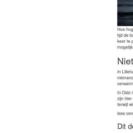
Hoe hoge
tijd de 
keer te 
mogelijk
Niet
In Lille
niemand 
verwarmi
In Oslo 
zijn hie
terwijl 
lees ver
Dit d