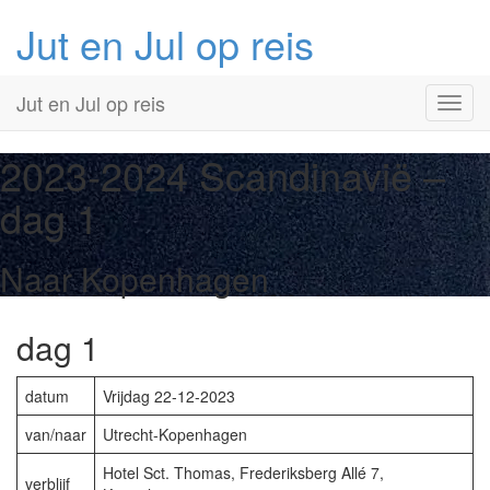
Jut en Jul op reis
Primary
Skip
Jut en Jul op reis
to
Menu
content
2023-2024 Scandinavië –
dag 1
Naar Kopenhagen
dag 1
datum
Vrijdag 22-12-2023
van/naar
Utrecht-Kopenhagen
Hotel Sct. Thomas, Frederiksberg Allé 7,
verblijf