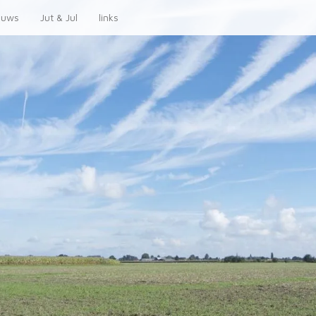
euws
Jut & Jul
links