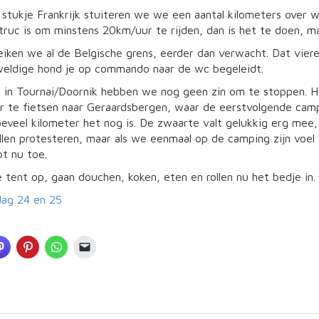
e stukje Frankrijk stuiteren we we een aantal kilometers over
 truc is om minstens 20km/uur te rijden, dan is het te doen, ma
ken we al de Belgische grens, eerder dan verwacht. Dat viere
eldige hond je op commando naar de wc begeleidt.
in Tournai/Doornik hebben we nog geen zin om te stoppen. Het
or te fietsen naar Geraardsbergen, waar de eerstvolgende cam
oeveel kilometer het nog is. De zwaarte valt gelukkig erg mee
illen protesteren, maar als we eenmaal op de camping zijn voe
t nu toe.
tent op, gaan douchen, koken, eten en rollen nu het bedje in. 
dag 24 en 25