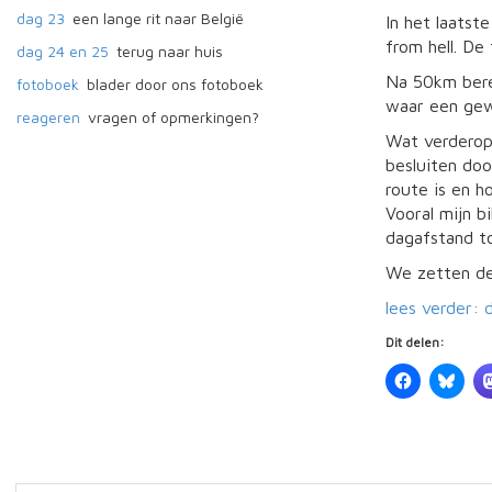
dag 23
een lange rit naar België
In het laatst
from hell. De
dag 24 en 25
terug naar huis
Na 50km berei
fotoboek
blader door ons fotoboek
waar een gew
reageren
vragen of opmerkingen?
Wat verderop 
besluiten do
route is en h
Vooral mijn b
dagafstand to
We zetten de 
lees verder: 
Dit delen: