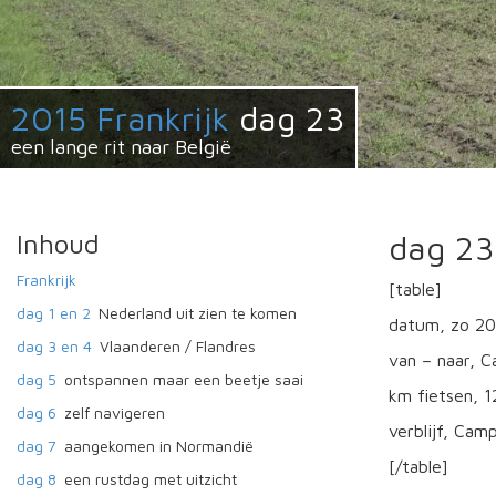
2015 Frankrijk
dag 23
een lange rit naar België
Inhoud
dag 23
Frankrijk
[table]
dag 1 en 2
Nederland uit zien te komen
datum, zo 2
dag 3 en 4
Vlaanderen / Flandres
van – naar, 
dag 5
ontspannen maar een beetje saai
km fietsen, 
dag 6
zelf navigeren
verblijf, Ca
dag 7
aangekomen in Normandië
[/table]
dag 8
een rustdag met uitzicht