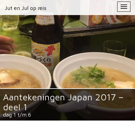
Primary
Skip
Jut en Jul op reis
Jut en Jul op reis
to
Menu
content
Aantekeningen Japan 2017 –
deel 1
dag 1 t/m 6