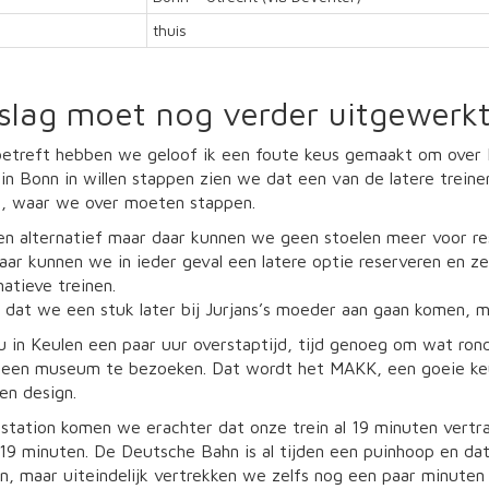
thuis
rslag moet nog verder uitgewerkt
betreft hebben we geloof ik een foute keus gemaakt om over D
in Bonn in willen stappen zien we dat een van de latere treinen
, waar we over moeten stappen.
n alternatief maar daar kunnen we geen stoelen meer voor res
daar kunnen we in ieder geval een latere optie reserveren en z
natieve treinen.
dat we een stuk later bij Jurjans’s moeder aan gaan komen, ma
 in Keulen een paar uur overstaptijd, tijd genoeg om wat ro
 een museum te bezoeken. Dat wordt het MAKK, een goeie keu
en design.
 station komen we erachter dat onze trein al 19 minuten vert
19 minuten. De Deutsche Bahn is al tijden een puinhoop en da
pen, maar uiteindelijk vertrekken we zelfs nog een paar minuten 