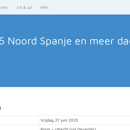
euws
Jut & Jul
links
5 Noord Spanje en meer
da
0
Vrijdag 27 juni 2025
Bonn – Utrecht (via Deventer)