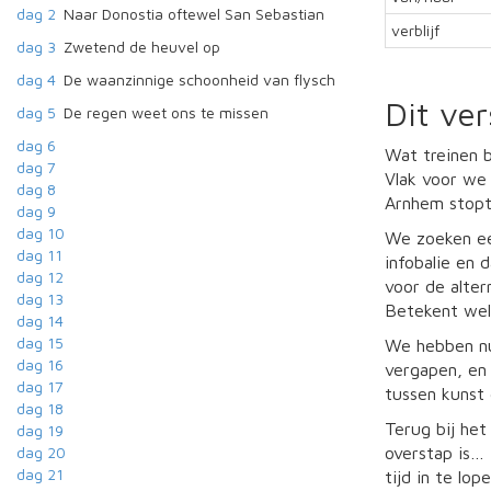
dag 2
Naar Donostia oftewel San Sebastian
verblijf
dag 3
Zwetend de heuvel op
dag 4
De waanzinnige schoonheid van flysch
Dit ve
dag 5
De regen weet ons te missen
dag 6
Wat treinen 
dag 7
Vlak voor we 
dag 8
Arnhem stopt
dag 9
dag 10
We zoeken ee
dag 11
infobalie en 
dag 12
voor de alter
dag 13
Betekent wel 
dag 14
dag 15
We hebben nu
dag 16
vergapen, en
dag 17
tussen kunst 
dag 18
Terug bij het
dag 19
overstap is… 
dag 20
dag 21
tijd in te lo