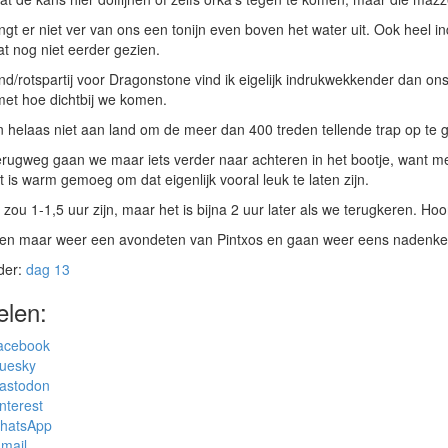
ngt er niet ver van ons een tonijn even boven het water uit. Ook heel in
at nog niet eerder gezien.
nd/rotspartij voor Dragonstone vind ik eigelijk indrukwekkender dan ons 
et hoe dichtbij we komen.
helaas niet aan land om de meer dan 400 treden tellende trap op te g
rugweg gaan we maar iets verder naar achteren in het bootje, want me
 is warm gemoeg om dat eigenlijk vooral leuk te laten zijn.
 zou 1-1,5 uur zijn, maar het is bijna 2 uur later als we terugkeren. Hoo
n maar weer een avondeten van Pintxos en gaan weer eens nadenken 
der:
dag 13
elen:
acebook
luesky
astodon
nterest
hatsApp
mail