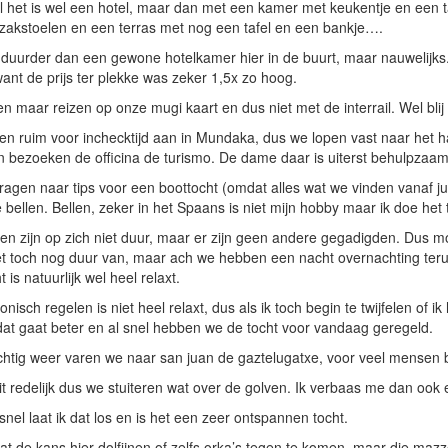
 het is wel een hotel, maar dan met een kamer met keukentje en een t
zakstoelen en een terras met nog een tafel en een bankje….
 duurder dan een gewone hotelkamer hier in de buurt, maar nauwelijks
want de prijs ter plekke was zeker 1,5x zo hoog.
en maar reizen op onze mugi kaart en dus niet met de interrail. Wel bl
n ruim voor inchecktijd aan in Mundaka, dus we lopen vast naar het 
n bezoeken de officina de turismo. De dame daar is uiterst behulpzaam 
ragen naar tips voor een boottocht (omdat alles wat we vinden vanaf jul
te bellen. Bellen, zeker in het Spaans is niet mijn hobby maar ik doe he
en zijn op zich niet duur, maar er zijn geen andere gegadigden. Dus
et toch nog duur van, maar ach we hebben een nacht overnachting ter
 is natuurlijk wel heel relaxt.
fonisch regelen is niet heel relaxt, dus als ik toch begin te twijfelen of
at gaat beter en al snel hebben we de tocht voor vandaag geregeld.
chtig weer varen we naar san juan de gaztelugatxe, voor veel mensen
t redelijk dus we stuiteren wat over de golven. Ik verbaas me dan oo
snel laat ik dat los en is het een zeer ontspannen tocht.
at de kans hier dolfijnen of zelfs orka’s tegen te komen, maar die maz