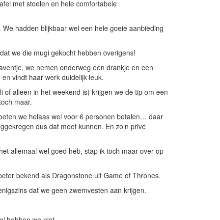
afel met stoelen en hele comfortabele
. We hadden blijkbaar wel een hele goeie aanbieding
ij dat we die mugi gekocht hebben overigens!
haventje, we nemen onderweg een drankje en een
en vindt haar werk duidelijk leuk.
i of alleen in het weekend is) krijgen we de tip om een
t toch maar.
 moeten we helaas wel voor 6 personen betalen… daar
uggekregen dus dat moet kunnen. En zo’n privé
 ik het allemaal wel goed heb, stap ik toch maar over op
 beter bekend als Dragonstone uit Game of Thrones.
k enigszins dat we geen zwemvesten aan krijgen.
zel hebben we niet.