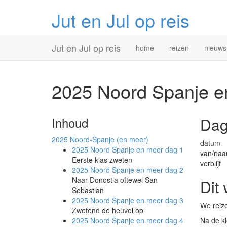
Jut en Jul op reis
Primary
Skip
Jut en Jul op reis
home
reizen
nieuws
to
Menu
content
2025 Noord Spanje 
Inhoud
Dag
2025
Noord-Spanje (en meer)
datum
2025 Noord Spanje en meer
dag 1
van/naa
Eerste klas zweten
verblijf
2025 Noord Spanje en meer
dag 2
Naar Donostia oftewel San
Dit 
Sebastian
2025 Noord Spanje en meer
dag 3
We reize
Zwetend de heuvel op
2025 Noord Spanje en meer
dag 4
Na de kl