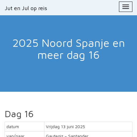
Primary
Skip
Jut en Jul op reis
Jut en Jul op reis
to
Menu
content
2025 Noord Spanje en
meer
dag 16
Dag 16
datum
Vrijdag 13 juni 2025
van/naar
Gautegiz – Santander