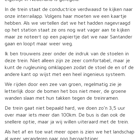
In de trein staat de conductrice verdwaasd te kijken naar
onze interrailapp. Volgens haar moeten we een kaartje
hebben. Als we vertellen dat we het hadden nagevraagd
op het station staat ze ons nog wat vager aan te kijken
maar ze noteert op een papiertje dat we naar Santander
gaan en loopt maar weer weg.
Ik ben trouwens zeer onder de indruk van de stoelen in
deze trein. Niet alleen zijn ze zeer comfortabel, maar je
kunt de rugleuning omklappen zodat de stoel de en of de
andere kant op wijst met een heel ingenieus systeem.
We rijden door een zee van groen, regelmatig zie je
letterlijk door de bomen het bos niet meer, de groene
wanden slaan met hun takken tegen de treinramen.
De trein gaat niet bepaald hard, we doen zo’n 3,5 uur
over maar iets meer dan 100km. De bus is dan ook de
snellere optie, maar ja wij willen uiteraard met de trein.
Als het af en toe wat meer open is zien we het landschap
al weer veranderen naar nog bergachtiger.