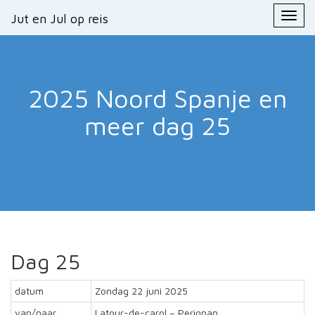
Primary
Skip
Jut en Jul op reis
Jut en Jul op reis
to
Menu
content
2025 Noord Spanje en
meer
dag 25
Dag 25
datum
Zondag 22 juni 2025
van/naar
Latour-de-carol – Perignan