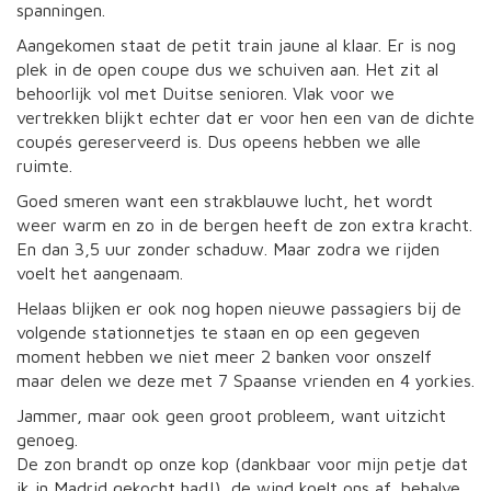
spanningen.
Aangekomen staat de petit train jaune al klaar. Er is nog
plek in de open coupe dus we schuiven aan. Het zit al
behoorlijk vol met Duitse senioren. Vlak voor we
vertrekken blijkt echter dat er voor hen een van de dichte
coupés gereserveerd is. Dus opeens hebben we alle
ruimte.
Goed smeren want een strakblauwe lucht, het wordt
weer warm en zo in de bergen heeft de zon extra kracht.
En dan 3,5 uur zonder schaduw. Maar zodra we rijden
voelt het aangenaam.
Helaas blijken er ook nog hopen nieuwe passagiers bij de
volgende stationnetjes te staan en op een gegeven
moment hebben we niet meer 2 banken voor onszelf
maar delen we deze met 7 Spaanse vrienden en 4 yorkies.
Jammer, maar ook geen groot probleem, want uitzicht
genoeg.
De zon brandt op onze kop (dankbaar voor mijn petje dat
ik in Madrid gekocht had!), de wind koelt ons af, behalve