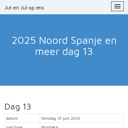
Primary
Skip
Jut en Jul op reis
Jut en Jul op reis
to
Menu
content
2025 Noord Spanje en
meer
dag 13
Dag 13
datum
Dinsdag 10 juni 2025
van/naar
Mundaka