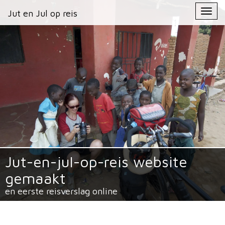
Primary
Skip
Jut en Jul op reis
Jut en Jul op reis
to
Menu
content
Jut-en-jul-op-reis website
gemaakt
en eerste reisverslag online