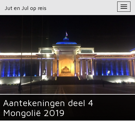
Primary
Skip
Jut en Jul op reis
Jut en Jul op reis
to
Menu
content
Aantekeningen deel 4
Mongolië 2019