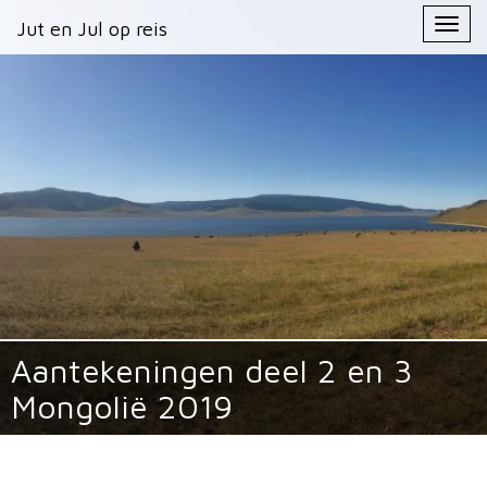
Primary
Skip
Jut en Jul op reis
Jut en Jul op reis
to
Menu
content
Aantekeningen deel 2 en 3
Mongolië 2019