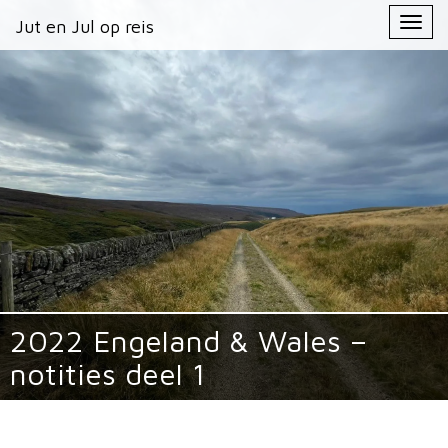
Primary
Skip
Jut en Jul op reis
Jut en Jul op reis
to
Menu
content
2022 Engeland & Wales –
notities deel 1