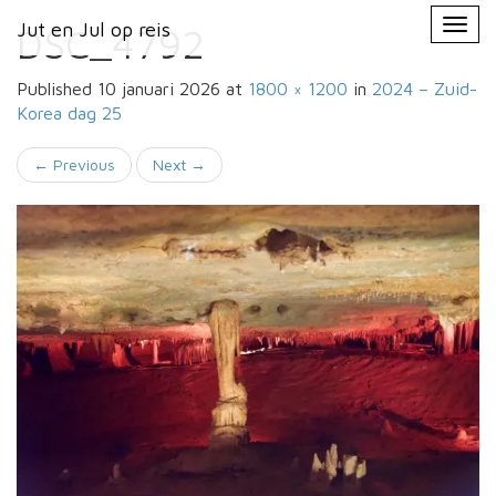
Primary
Skip
Jut en Jul op reis
Jut en Jul op reis
to
DSC_4792
Menu
content
Published
10 januari 2026
at
1800 × 1200
in
2024 – Zuid-
Korea
dag 25
←
Previous
Next
→