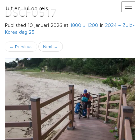
Primary
Skip
Jut en Jul op reis
Jut en Jul op reis
to
DSCF0517
Menu
content
Published
10 januari 2026
at
1800 × 1200
in
2024 – Zuid-
Korea
dag 25
←
Previous
Next
→