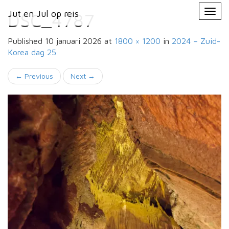
Primary
Skip
Jut en Jul op reis
Jut en Jul op reis
to
DSC_4787
Menu
content
Published
10 januari 2026
at
1800 × 1200
in
2024 – Zuid-
Korea
dag 25
←
Previous
Next
→