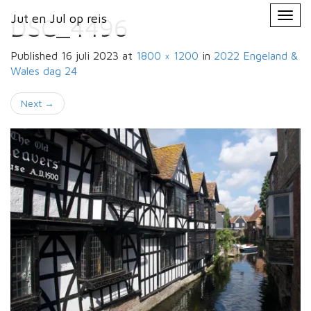
Primary
Skip
Jut en Jul op reis
Jut en Jul op reis
to
DSC_4496
Menu
content
Published
16 juli 2023
at
1800 × 1200
in
2022 Engeland &
Wales
dag 24
Next
→