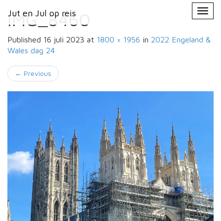
Primary
Skip
Jut en Jul op reis
Jut en Jul op reis
to
IMG_8460
Menu
content
Published
16 juli 2023
at
1800 × 1956
in
2022 Engeland &
Wales
dag 24
←
Previous