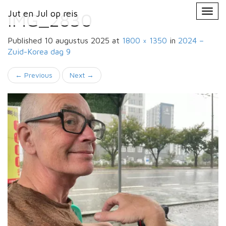
Primary
Skip
Jut en Jul op reis
Jut en Jul op reis
to
IMG_2830
Menu
content
Published
10 augustus 2025
at
1800 × 1350
in
2024 –
Zuid-Korea
dag 9
←
Previous
Next
→