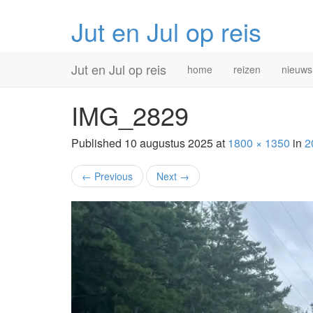
Jut en Jul op reis
Primary
Skip
Jut en Jul op reis
home
reizen
nieuws
to
Menu
content
IMG_2829
Published
10 augustus 2025
at
1800 × 1350
in
2
←
Previous
Next
→