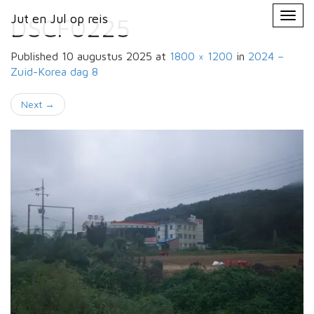
Primary
Skip
Jut en Jul op reis
Jut en Jul op reis
to
DSCF0225
Menu
content
Published
10 augustus 2025
at
1800 × 1200
in
2024 –
Zuid-Korea
dag 8
Next
→