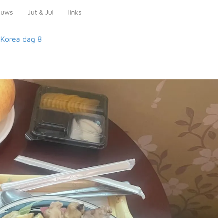
euws
Jut & Jul
links
-Korea
dag 8