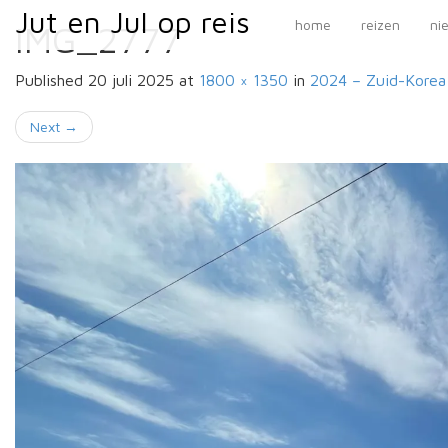
Primary
Skip
Jut en Jul op reis
Jut en Jul op reis
home
reizen
ni
IMG_2777
to
Menu
content
Published
20 juli 2025
at
1800 × 1350
in
2024 – Zuid-Kore
Next
→