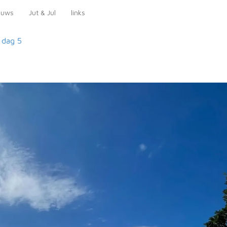
euws
Jut & Jul
links
a
dag 5