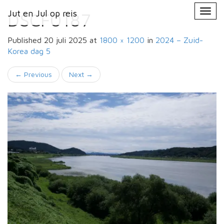
Primary
Skip
Jut en Jul op reis
Jut en Jul op reis
to
DSCF0187
Menu
content
Published
20 juli 2025
at
1800 × 1200
in
2024 – Zuid-
Korea
dag 5
←
Previous
Next
→