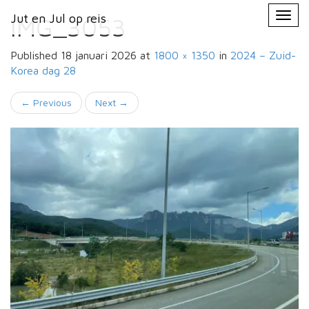
Primary
Skip
Jut en Jul op reis
Jut en Jul op reis
to
IMG_3053
Menu
content
Published
18 januari 2026
at
1800 × 1350
in
2024 – Zuid-
Korea
dag 28
←
Previous
Next
→