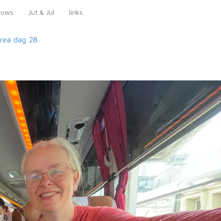
euws
Jut & Jul
links
orea
dag 28