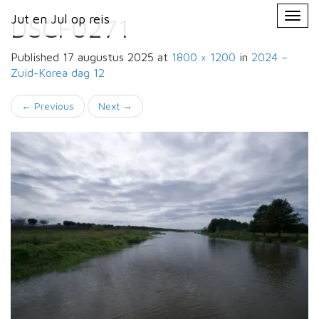
Primary
Skip
Jut en Jul op reis
Jut en Jul op reis
to
DSCF0271
Menu
content
Published
17 augustus 2025
at
1800 × 1200
in
2024 –
Zuid-Korea
dag 12
←
Previous
Next
→