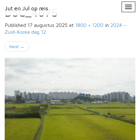
Primary
Skip
Jut en Jul op reis
Jut en Jul op reis
to
DSC_4675
Menu
content
Published
17 augustus 2025
at
1800 × 1200
in
2024 –
Zuid-Korea
dag 12
Next
→