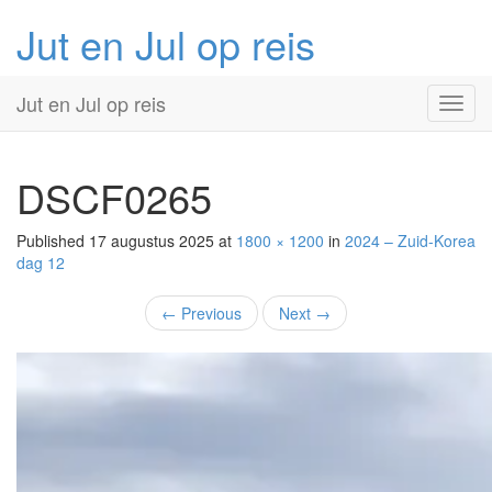
Jut en Jul op reis
Primary
Skip
Jut en Jul op reis
to
Menu
content
DSCF0265
Published
17 augustus 2025
at
1800 × 1200
in
2024 – Zuid-Korea
dag 12
←
Previous
Next
→