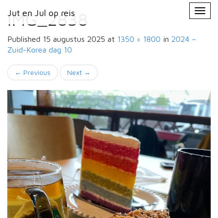
Primary
Skip
Jut en Jul op reis
Jut en Jul op reis
to
IMG_2838
Menu
content
Published
15 augustus 2025
at
1350 × 1800
in
2024 –
Zuid-Korea
dag 10
←
Previous
Next
→