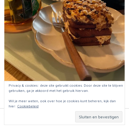
Privacy & cookies: deze site gebruikt cookies. Door deze site te blijven
Even schuilen met een stukje taart
gebruiken, ga je akkoord met het gebruik hiervan.
Wil je meer weten, ook over hoe je cookies kunt beheren, kijk dan
hier:
Cookiebeleid
© 2026
Jut en Jul op reis
. Website:
Omniafausta grafisch ontwerp