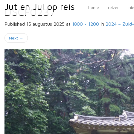
Primary
Skip
Jut en Jul op reis
Jut en Jul op reis
home
reizen
ni
DSCF0237
to
Menu
content
Published
15 augustus 2025
at
1800 × 1200
in
2024 – Zuid
Next
→