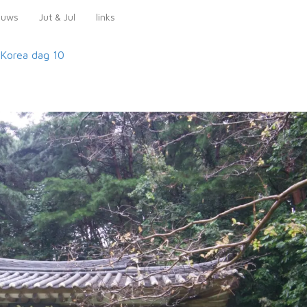
euws
Jut & Jul
links
-Korea
dag 10