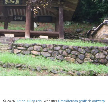
© 2026
Jut en Jul op reis
. Website:
Omniafausta grafisch ontwerp