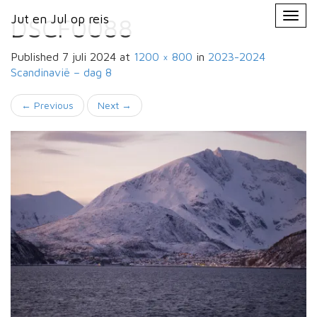
Primary
Skip
Jut en Jul op reis
Jut en Jul op reis
to
DSCF0088
Menu
content
Published
7 juli 2024
at
1200 × 800
in
2023-2024
Scandinavië –
dag 8
←
Previous
Next
→