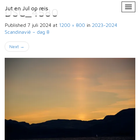
Primary
Skip
Jut en Jul op reis
Jut en Jul op reis
to
DSC_4580
Menu
content
Published
7 juli 2024
at
1200 × 800
in
2023-2024
Scandinavië –
dag 8
Next
→