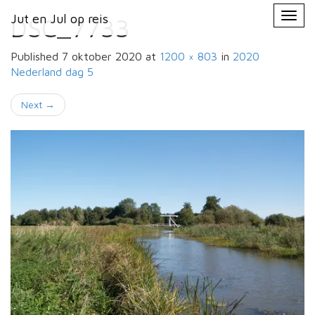
Primary
Skip
Jut en Jul op reis
Jut en Jul op reis
to
DSC_7733
Menu
content
Published
7 oktober 2020
at
1200 × 803
in
2020
Nederland
dag 5
Next
→