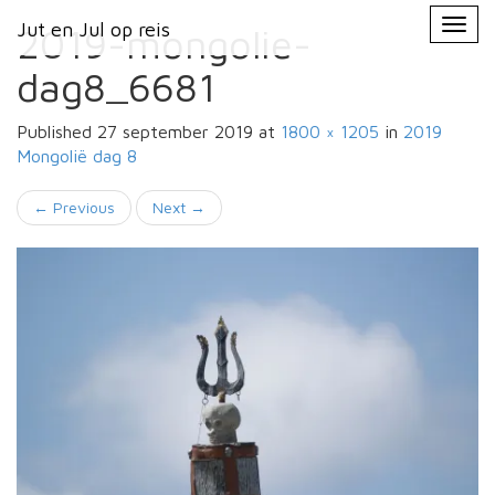
Primary
Skip
Jut en Jul op reis
Jut en Jul op reis
to
2019-mongolie-
Menu
content
dag8_6681
Published
27 september 2019
at
1800 × 1205
in
2019
Mongolië
dag 8
←
Previous
Next
→