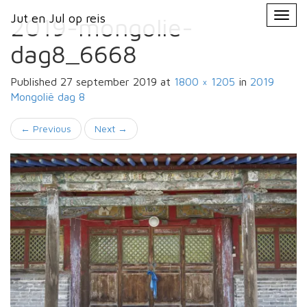
Primary
Skip
Jut en Jul op reis
Jut en Jul op reis
to
2019-mongolie-
Menu
content
dag8_6668
Published
27 september 2019
at
1800 × 1205
in
2019
Mongolië
dag 8
←
Previous
Next
→