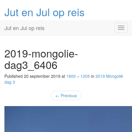
Jut en Jul op reis
Primary
Skip
Jut en Jul op reis
to
Menu
content
2019-mongolie-
dag3_6406
Published
20 september 2019
at
1800 × 1205
in
2019 Mongolië
dag 3
←
Previous