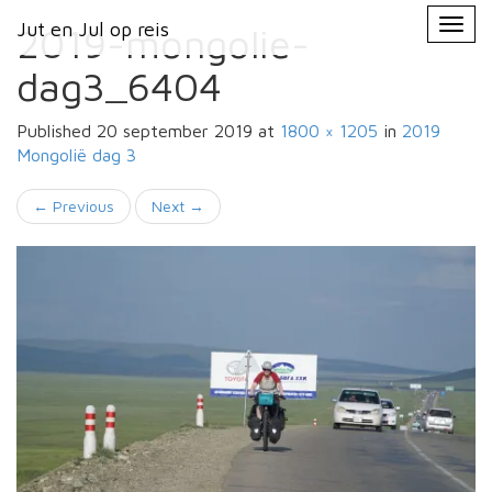
Primary
Skip
Jut en Jul op reis
Jut en Jul op reis
to
2019-mongolie-
Menu
content
dag3_6404
Published
20 september 2019
at
1800 × 1205
in
2019
Mongolië
dag 3
←
Previous
Next
→