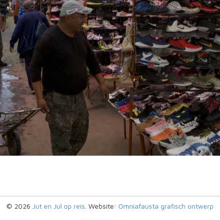
© 2026
Jut en Jul op reis
. Website:
Omniafausta grafisch ontwerp