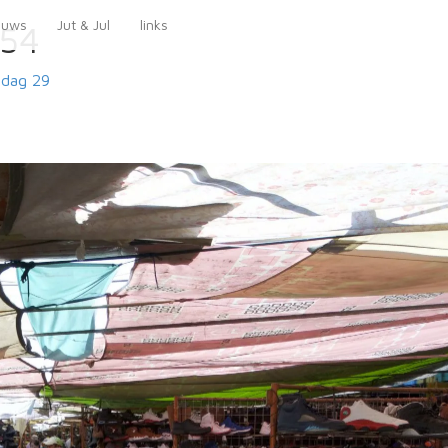
euws
Jut & Jul
links
554
dag 29