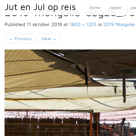
Primary
Skip
Jut en Jul op reis
Jut en Jul op reis
home
reizen
ni
2019-mongolie-dag28_7
to
Menu
content
Published
11 oktober 2019
at
1800 × 1205
in
2019 Mongolië
←
Previous
Next
→