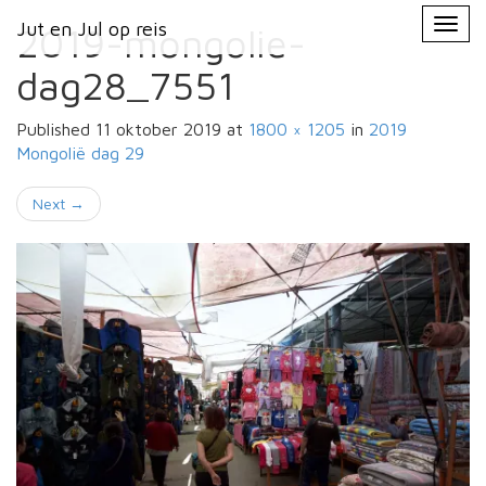
Primary
Skip
Jut en Jul op reis
Jut en Jul op reis
to
2019-mongolie-
Menu
content
dag28_7551
Published
11 oktober 2019
at
1800 × 1205
in
2019
Mongolië
dag 29
Next
→