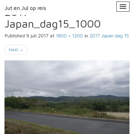
Primary
Skip
Jut en Jul op reis
Jut en Jul op reis
to
2017-
Menu
content
Japan_dag15_1000
Published
9 juli 2017
at
1800 × 1200
in
2017 Japan
dag 15
Next
→