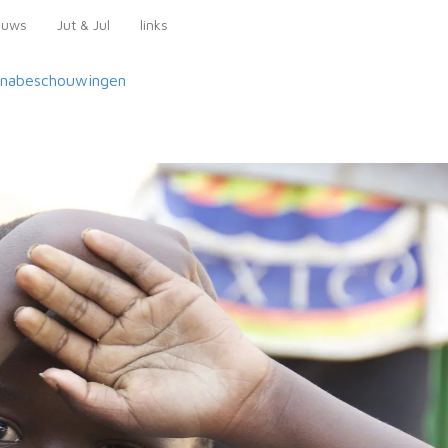
euws
Jut & Jul
links
nabeschouwingen