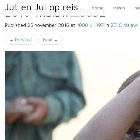
Primary
Skip
Jut en Jul op reis
Jut en Jul op reis
home
reizen
ni
2016-malawi_0632
to
Menu
content
Published
25 november 2016
at
1800 × 1197
in
2016 Malawi
←
Previous
Next
→