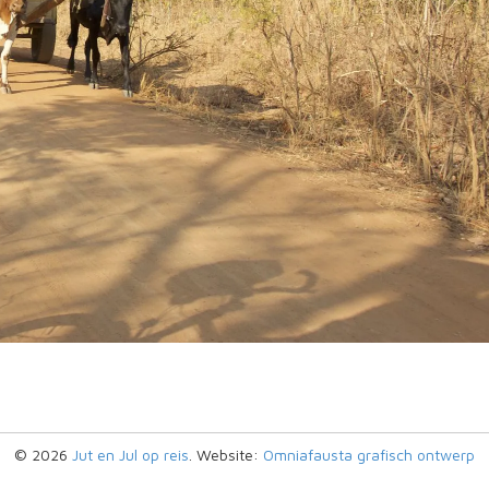
© 2026
Jut en Jul op reis
. Website:
Omniafausta grafisch ontwerp