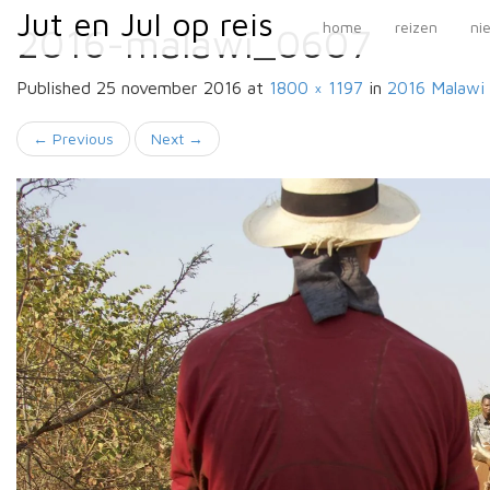
Primary
Skip
Jut en Jul op reis
Jut en Jul op reis
home
reizen
ni
2016-malawi_0607
to
Menu
content
Published
25 november 2016
at
1800 × 1197
in
2016 Malawi
←
Previous
Next
→