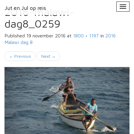
Primary
Skip
Jut en Jul op reis
Jut en Jul op reis
to
2016-malawi-
Menu
content
dag8_0259
Published
19 november 2016
at
1800 × 1197
in
2016
Malawi
dag 8
←
Previous
Next
→