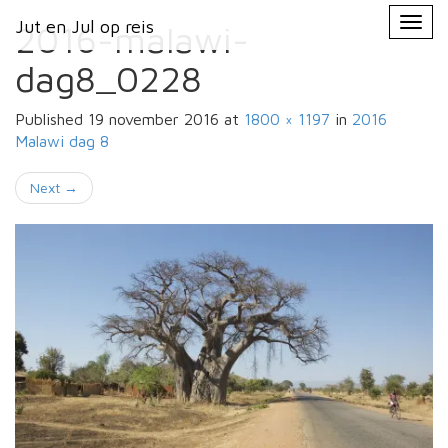
Primary
Skip
Jut en Jul op reis
Jut en Jul op reis
to
2016-malawi-
Menu
content
dag8_0228
Published
19 november 2016
at
1800 × 1197
in
2016
Malawi
dag 8
Next
→